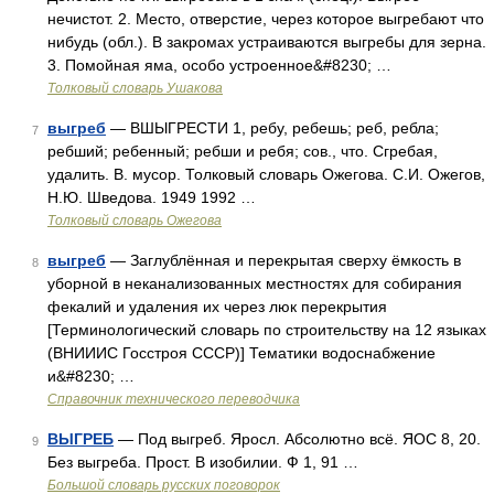
нечистот. 2. Место, отверстие, через которое выгребают что
нибудь (обл.). В закромах устраиваются выгребы для зерна.
3. Помойная яма, особо устроенное&#8230; …
Толковый словарь Ушакова
выгреб
— ВШЫГРЕСТИ 1, ребу, ребешь; реб, ребла;
7
ребший; ребенный; ребши и ребя; сов., что. Сгребая,
удалить. В. мусор. Толковый словарь Ожегова. С.И. Ожегов,
Н.Ю. Шведова. 1949 1992 …
Толковый словарь Ожегова
выгреб
— Заглублённая и перекрытая сверху ёмкость в
8
уборной в неканализованных местностях для собирания
фекалий и удаления их через люк перекрытия
[Терминологический словарь по строительству на 12 языках
(ВНИИИС Госстроя СССР)] Тематики водоснабжение
и&#8230; …
Справочник технического переводчика
ВЫГРЕБ
— Под выгреб. Яросл. Абсолютно всё. ЯОС 8, 20.
9
Без выгреба. Прост. В изобилии. Ф 1, 91 …
Большой словарь русских поговорок