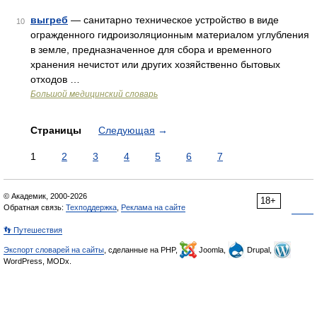
выгреб
— санитарно техническое устройство в виде
10
огражденного гидроизоляционным материалом углубления
в земле, предназначенное для сбора и временного
хранения нечистот или других хозяйственно бытовых
отходов …
Большой медицинский словарь
Страницы
Следующая
→
1
2
3
4
5
6
7
© Академик, 2000-2026
18+
Обратная связь:
Техподдержка
,
Реклама на сайте
👣 Путешествия
Экспорт словарей на сайты
, сделанные на PHP,
Joomla,
Drupal,
WordPress, MODx.