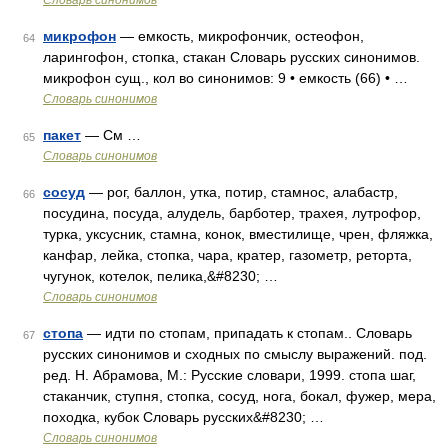
Словарь синонимов
микрофон
— емкость, микрофончик, остеофон,
64
ларингофон, стопка, стакан Словарь русских синонимов.
микрофон сущ., кол во синонимов: 9 • емкость (66) • …
Словарь синонимов
пакет
— См …
65
Словарь синонимов
сосуд
— рог, баллон, утка, потир, стамнос, алабастр,
66
посудина, посуда, алудель, барботер, трахея, лутрофор,
турка, уксусник, стамна, конок, вместилище, чрен, фляжка,
канфар, лейка, стопка, чара, кратер, газометр, реторта,
чугунок, котелок, пелика,&#8230; …
Словарь синонимов
стопа
— идти по стопам, припадать к стопам.. Словарь
67
русских синонимов и сходных по смыслу выражений. под.
ред. Н. Абрамова, М.: Русские словари, 1999. стопа шаг,
стаканчик, ступня, стопка, сосуд, нога, бокал, фужер, мера,
походка, кубок Словарь русских&#8230; …
Словарь синонимов