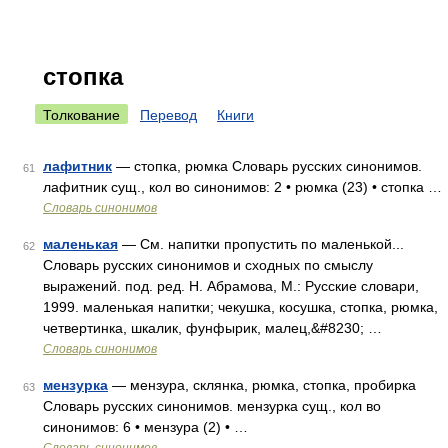
стопка
Толкование
Перевод
Книги
лафитник
— стопка, рюмка Словарь русских синонимов.
61
лафитник сущ., кол во синонимов: 2 • рюмка (23) • стопка …
Словарь синонимов
маленькая
— См. напитки пропустить по маленькой...
62
Словарь русских синонимов и сходных по смыслу
выражений. под. ред. Н. Абрамова, М.: Русские словари,
1999. маленькая напитки; чекушка, косушка, стопка, рюмка,
четвертинка, шкалик, фунфырик, малец,&#8230; …
Словарь синонимов
мензурка
— мензура, склянка, рюмка, стопка, пробирка
63
Словарь русских синонимов. мензурка сущ., кол во
синонимов: 6 • мензура (2) • …