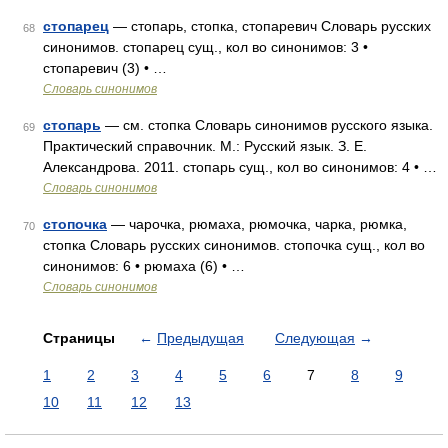
стопарец
— стопарь, стопка, стопаревич Словарь русских
68
синонимов. стопарец сущ., кол во синонимов: 3 •
стопаревич (3) • …
Словарь синонимов
стопарь
— см. стопка Словарь синонимов русского языка.
69
Практический справочник. М.: Русский язык. З. Е.
Александрова. 2011. стопарь сущ., кол во синонимов: 4 • …
Словарь синонимов
стопочка
— чарочка, рюмаха, рюмочка, чарка, рюмка,
70
стопка Словарь русских синонимов. стопочка сущ., кол во
синонимов: 6 • рюмаха (6) • …
Словарь синонимов
Страницы
←
Предыдущая
Следующая
→
1
2
3
4
5
6
7
8
9
10
11
12
13