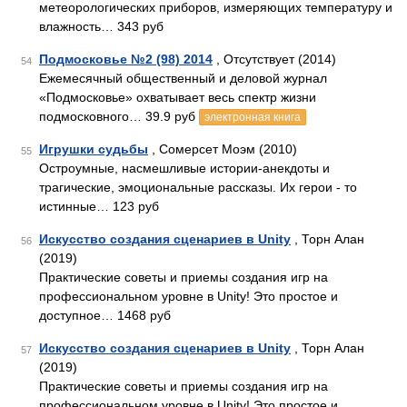
метеорологических приборов, измеряющих температуру и
влажность… 343 руб
Подмосковье №2 (98) 2014
, Отсутствует (2014)
54
Ежемесячный общественный и деловой журнал
«Подмосковье» охватывает весь спектр жизни
подмосковного… 39.9 руб
электронная книга
Игрушки судьбы
, Сомерсет Моэм (2010)
55
Остроумные, насмешливые истории-анекдоты и
трагические, эмоциональные рассказы. Их герои - то
истинные… 123 руб
Искусство создания сценариев в Unity
, Торн Алан
56
(2019)
Практические советы и приемы создания игр на
профессиональном уровне в Unity! Это простое и
доступное… 1468 руб
Искусство создания сценариев в Unity
, Торн Алан
57
(2019)
Практические советы и приемы создания игр на
профессиональном уровне в Unity! Это простое и