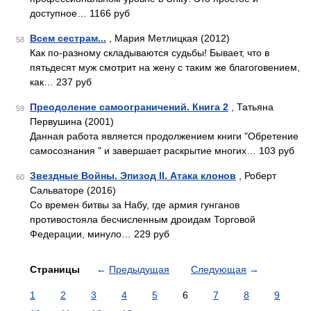
доступное… 1166 руб
Всем сестрам...
, Мария Метлицкая (2012)
58
Как по-разному складываются судьбы! Бывает, что в
пятьдесят муж смотрит на жену с таким же благоговением,
как… 237 руб
Преодоление самоограничений. Книга 2
, Татьяна
59
Первушина (2001)
Данная работа является продолжением книги "Обретение
самосознания " и завершает раскрытие многих… 103 руб
Звездные Войны. Эпизод II. Атака клонов
, Роберт
60
Сальваторе (2016)
Со времен битвы за Набу, где армия гунганов
противостояла бесчисленным дроидам Торговой
Федерации, минуло… 229 руб
Страницы
←
Предыдущая
Следующая
→
1
2
3
4
5
6
7
8
9