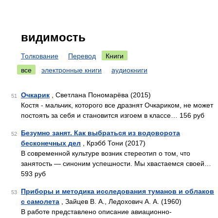
видимость
Толкование
Перевод
Книги
все
электронные книги
аудиокниги
Очкарик
, Светлана Пономарёва (2015)
51
Костя - мальчик, которого все дразнят Очкариком, не может
постоять за себя и становится изгоем в классе… 156 руб
Безумно занят. Как выбраться из водоворота
52
бесконечных дел
, Крэбб Тони (2017)
В современной культуре возник стереотип о том, что
занятость — синоним успешности. Мы хвастаемся своей…
593 руб
Приборы и методика исследования туманов и облаков
53
с самолета
, Зайцев В. А., Ледохович А. А. (1960)
В работе представлено описание авиационно-