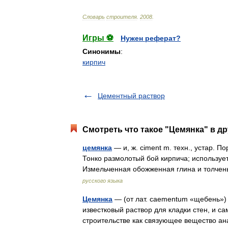
Словарь
строителя
.
2008
.
Игры ⚽
Нужен реферат?
Синонимы
:
кирпич
Цементный раствор
Смотреть что такое "Цемянка" в др
цемянка
— и, ж. ciment m. техн., устар. 
Тонко размолотый бой кирпича; использует
Измельченная обожженная глина и толче
русского языка
Цемянка
— (от лат. caementum «щебень»)
известковый раствор для кладки стен, и с
строительстве как связующее вещество 