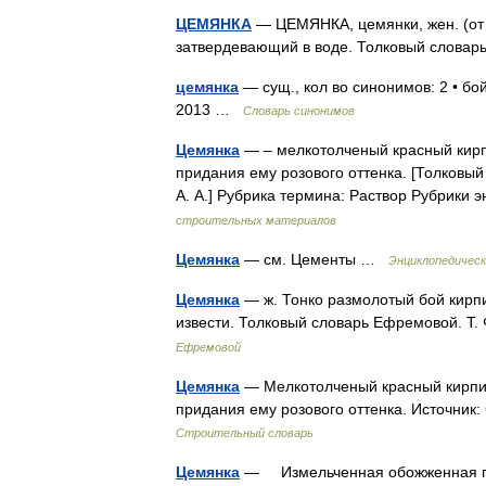
ЦЕМЯНКА
— ЦЕМЯНКА, цемянки, жен. (от 
затвердевающий в воде. Толковый словар
цемянка
— сущ., кол во синонимов: 2 • бой
2013 …
Словарь синонимов
Цемянка
— – мелкотолченый красный кирп
придания ему розового оттенка. [Толковы
А. А.] Рубрика термина: Раствор Рубрик
строительных материалов
Цемянка
— см. Цементы …
Энциклопедически
Цемянка
— ж. Тонко размолотый бой кирпи
извести. Толковый словарь Ефремовой. Т
Ефремовой
Цемянка
— Мелкотолченый красный кирпич
придания ему розового оттенка. Источник
Строительный словарь
Цемянка
— Измельченная обожженная гли