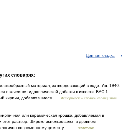
Цепная кладка
угих словарях:
Порошкообразный материал, затвердевающий в воде. Уш. 1940.
ся в качестве гидравлической добавки к извести. БАС 1.
ный кирпич, добавлявшиеся …
Исторический словарь галлицизмов
 кирпичная или керамическая крошка, добавляемая в
ам этот раствор. Широко использовался в древнем
аналогично современному цементу.… …
Википедия