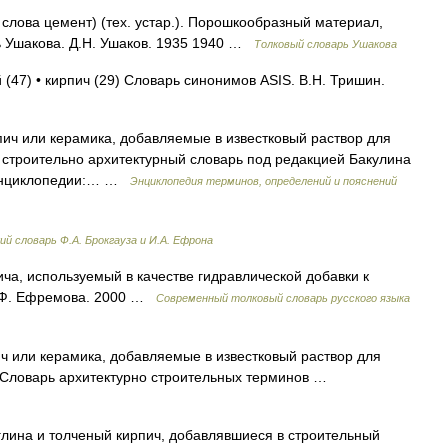
слова цемент) (тех. устар.). Порошкообразный материал,
ь Ушакова. Д.Н. Ушаков. 1935 1940 …
Толковый словарь Ушакова
 (47) • кирпич (29) Словарь синонимов ASIS. В.Н. Тришин.
ич или керамика, добавляемые в известковый раствор для
й строительно архитектурный словарь под редакцией Бакулина
и энциклопедии:… …
Энциклопедия терминов, определений и пояснений
й словарь Ф.А. Брокгауза и И.А. Ефрона
ча, используемый в качестве гидравлической добавки к
. Ф. Ефремова. 2000 …
Современный толковый словарь русского языка
 или керамика, добавляемые в известковый раствор для
: Словарь архитектурно строительных терминов …
на и толченый кирпич, добавлявшиеся в строительный