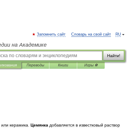
Запомнить сайт
Словарь на свой сайт
RU
едии на Академике
Найти!
олкования
Переводы
Книги
Игры ⚽
или
керамика
.
Цемянка
добавляется
в
известковый
раствор