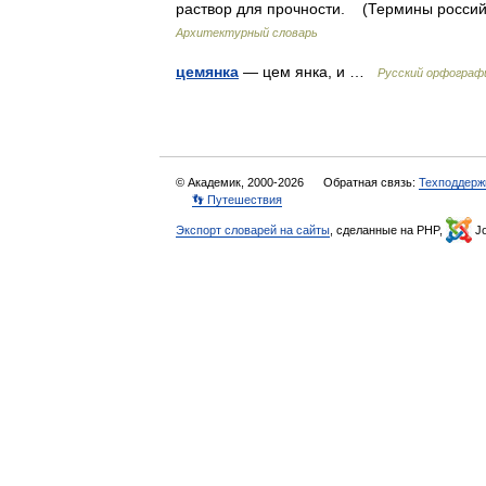
раствор для прочности. (Термины российс
Архитектурный словарь
цемянка
— цем янка, и …
Русский орфограф
© Академик, 2000-2026
Обратная связь:
Техподдерж
👣 Путешествия
Экспорт словарей на сайты
, сделанные на PHP,
Jo