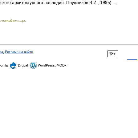
кого архитектурного наследия. Плужников В.И., 1995) …
ический словарь
ка
,
Реклама на сайте
18+
omla,
Drupal,
WordPress, MODx.