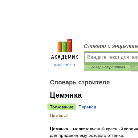
Словари и энциклоп
academic.ru
Словарь строителя
Т
Словарь строителя
Цемянка
Толкование
Перевод
Цемянка
Цемянка
–
мелкотолченый
красный
кирпич
для
придания
ему
розового
оттенка
.